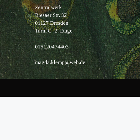
Zentralwerk
Riesaer Str. 32
01127 Dresden
Turm C | 2. Etage
015120474403
magda.klemp@web.de