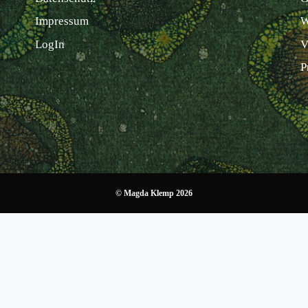
Impressum
W
LogIn
V
P
© Magda Klemp 2026