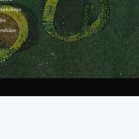
orkshops
ita
rodukte